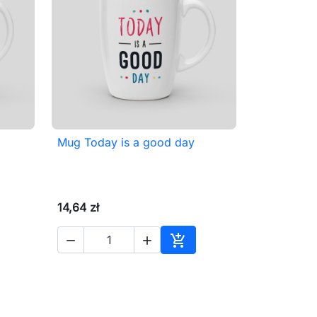
Mug Today is a good day

Szybki podgląd
14,64 zł



aj do koszyka
Dodaj do koszyka