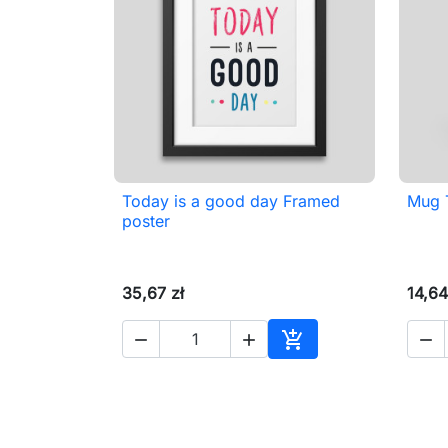
Today is a good day Framed
Mug T

Szybki podgląd
poster
35,67 zł
14,64




Dodaj do koszyka