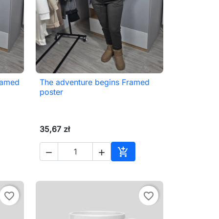
Framed
The adventure begins Framed

Szybki podgląd
poster
35,67 zł



aj do koszyka
Dodaj do koszyka
favorite_border
favorite_border