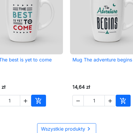
he best is yet to come
Mug The adventure begins

Szybki podgląd

Szybki podgląd
 zł
14,64 zł





Dodaj do koszyka
Dod

Wszystkie produkty