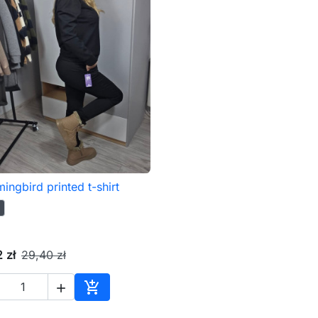
ngbird printed t-shirt

Szybki podgląd
 zł
29,40 zł


Dodaj do koszyka