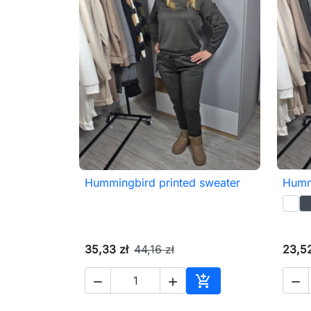
Hummingbird printed sweater
Hummi

Szybki podgląd
35,33 zł
44,16 zł
23,52




Dodaj do koszyka