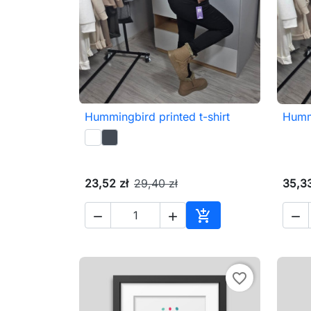
Hummingbird printed t-shirt
Humm

Szybki podgląd
23,52 zł
29,40 zł
35,33




Dodaj do koszyka
favorite_border