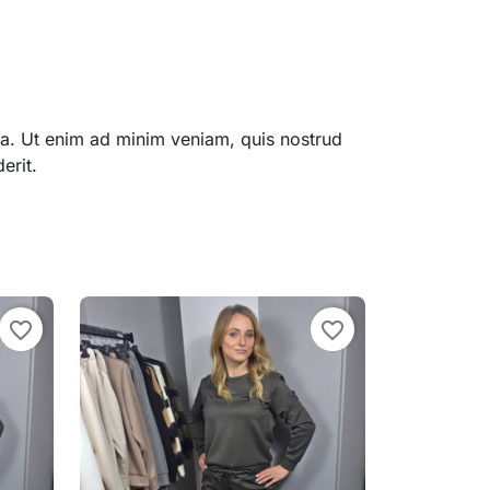
qua. Ut enim ad minim veniam, quis nostrud
erit.
favorite_border
favorite_border