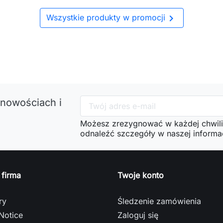

Wszystkie produkty w promocji
 nowościach i
Możesz zrezygnować w każdej chwili
odnaleźć szczegóły w naszej informac
 firma
Twoje konto
ry
Śledzenie zamówienia
Notice
Zaloguj się