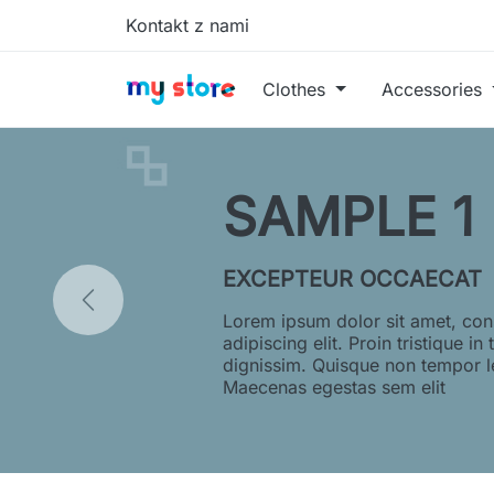
Kontakt z nami
Clothes
Accessories
SAMPLE 2
EXCEPTEUR OCCAECAT
Lorem ipsum dolor sit amet, con
adipiscing elit. Proin tristique in 
dignissim. Quisque non tempor l
Maecenas egestas sem elit