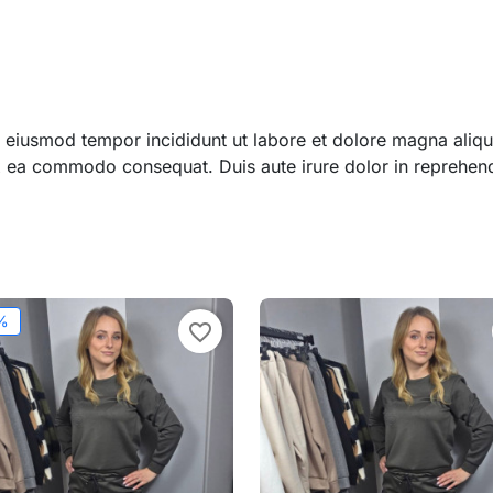
 do eiusmod tempor incididunt ut labore et dolore magna ali
 ex ea commodo consequat. Duis aute irure dolor in reprehend
%
favorite_border