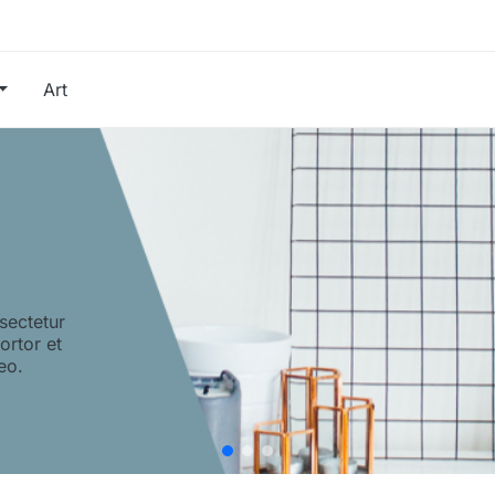
Art
sectetur
tortor et
eo.